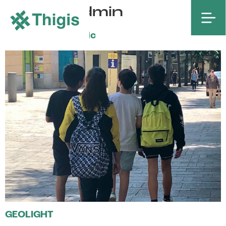
Autor:
admin
AtmOOs Academic
GEOLIGHT