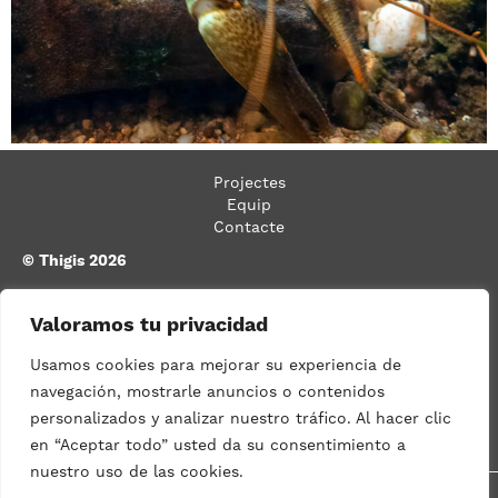
Projectes
Equip
Contacte
© Thigis 2026
Carrer Bassols, n.º 26, baixos 2.ª,
08026 Barcelona
Valoramos tu privacidad
93 533 03 08
Usamos cookies para mejorar su experiencia de
navegación, mostrarle anuncios o contenidos
info@thigis.com
Política de privadesa
Condicions d'ús
Política de cookies
personalizados y analizar nuestro tráfico. Al hacer clic
Accessibilitat
en “Aceptar todo” usted da su consentimiento a
nuestro uso de las cookies.