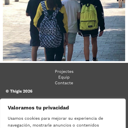
Projectes
Equip
Contacte
© Thigis 2026
Carrer Bassols, n.º 26, baixos 2.ª,
Valoramos tu privacidad
08026 Barcelona
93 533 03 08
Usamos cookies para mejorar su experiencia de
navegación, mostrarle anuncios o contenidos
info@thigis.com