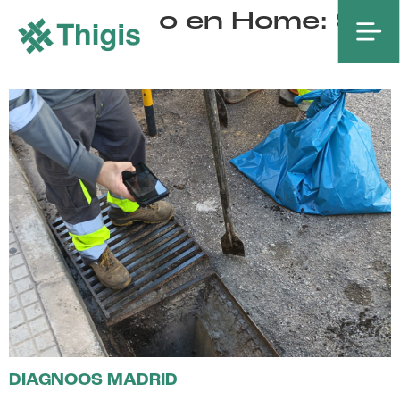
Destacado en Home:
Si
GEODATATASK
DIAGNOOS MADRID