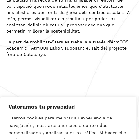
La plataforma recull de forma amigable un entorn de
participació que modernitza les eines que s’utilitzaven
fins aleshores per fer la diagnosi dels centres escolars. A
més, permet visualitzar els resultats per poder-los
analitzar, definir objectius i proposar accions que
permetin millorar la sostenibilitat.
La part de mobilitat-Stars es treballa a través d’AtmOOS
Academic i AtmOOs Labor, suposant el salt del projecte
fora de Catalunya.
Valoramos tu privacidad
Visita el web de DiagnOOs Madrid
Usamos cookies para mejorar su experiencia de
DESCOBRIR
navegación, mostrarle anuncios o contenidos
personalizados y analizar nuestro tráfico. Al hacer clic