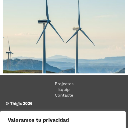
Projectes
Equip
Contacte
© Thigis 2026
Carrer Bassols, n.º 26, baixos 2.ª,
Valoramos tu privacidad
08026 Barcelona