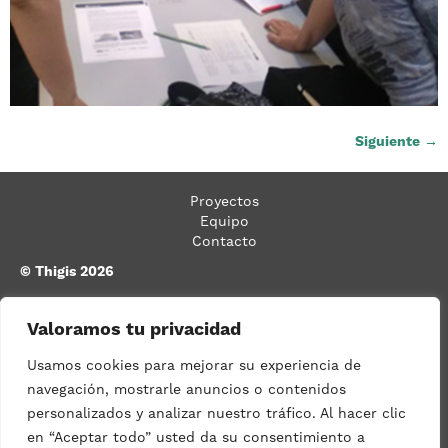
Siguiente
→
Proyectos
Equipo
Contacto
© Thigis 2026
Calle Bassols, n.º 26, bajos 2.ª,
08026 Barcelona
Valoramos tu privacidad
93 533 03 08
Usamos cookies para mejorar su experiencia de
navegación, mostrarle anuncios o contenidos
info@thigis.com
Política de privacidad
Condiciones de uso
personalizados y analizar nuestro tráfico. Al hacer clic
Política de cookies
Accesibilidad
en “Aceptar todo” usted da su consentimiento a