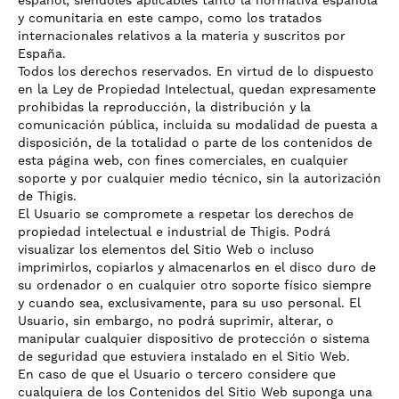
español, siéndoles aplicables tanto la normativa española
y comunitaria en este campo, como los tratados
internacionales relativos a la materia y suscritos por
España.
Todos los derechos reservados. En virtud de lo dispuesto
en la Ley de Propiedad Intelectual, quedan expresamente
prohibidas la reproducción, la distribución y la
comunicación pública, incluida su modalidad de puesta a
disposición, de la totalidad o parte de los contenidos de
esta página web, con fines comerciales, en cualquier
soporte y por cualquier medio técnico, sin la autorización
de Thigis.
El Usuario se compromete a respetar los derechos de
propiedad intelectual e industrial de Thigis. Podrá
visualizar los elementos del Sitio Web o incluso
imprimirlos, copiarlos y almacenarlos en el disco duro de
su ordenador o en cualquier otro soporte físico siempre
y cuando sea, exclusivamente, para su uso personal. El
Usuario, sin embargo, no podrá suprimir, alterar, o
manipular cualquier dispositivo de protección o sistema
de seguridad que estuviera instalado en el Sitio Web.
En caso de que el Usuario o tercero considere que
cualquiera de los Contenidos del Sitio Web suponga una