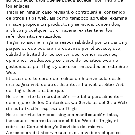
su propiedad a los que se pueda acceder por medio de
los enlaces.
Thigis en ningún caso revisará o controlará el contenido
de otros sitios web, así como tampoco aprueba, examina
ni hace propios los productos y servicios, contenidos,
archivos y cualquier otro material existente en los
referidos sitios enlazados.
Thigis no asume ninguna responsabilidad por los daños y
perjuicios que pudieran producirse por el acceso, uso,
calidad o licitud de los contenidos, comunicaciones,
opiniones, productos y servicios de los sitios web no
gestionados por Thigis y que sean enlazados en este Sitio
Web.
El Usuario o tercero que realice un hipervínculo desde
una página web de otro, distinto, sitio web al Sitio Web
de Thigis deberá saber que:
No se permite la reproducción —total o parcialmente—
de ninguno de los Contenidos y/o Servicios del Sitio Web
sin autorización expresa de Thigis.
No se permite tampoco ninguna manifestación falsa,
inexacta o incorrecta sobre el Sitio Web de Thigis, ni
sobre los Contenidos y/o Servicios del mismo.
A excepción del hipervínculo, el sitio web en el que se