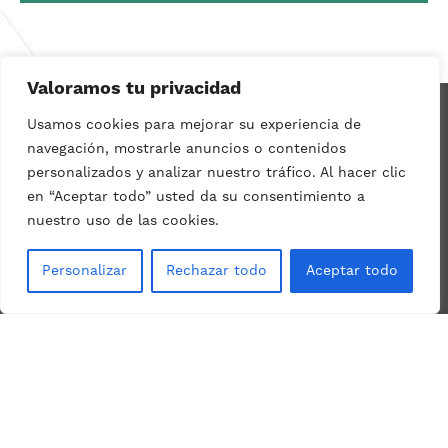
Valoramos tu privacidad
Proyectos
Usamos cookies para mejorar su experiencia de
Equipo
navegación, mostrarle anuncios o contenidos
Contacto
personalizados y analizar nuestro tráfico. Al hacer clic
© Thigis 2026
en “Aceptar todo” usted da su consentimiento a
Calle Bassols, n.º 26, bajos 2.ª,
nuestro uso de las cookies.
08026 Barcelona
Personalizar
Rechazar todo
Aceptar todo
93 533 03 08
info@thigis.com
Política de privacidad
Condiciones de uso
Política de cookies
Accesibilidad