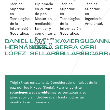
Técnico
Diplomada
Técnico
Técnica
Superior
en cultura
Superior
Superior
en
de paz.
en
en
Tecnologías
Máster en
Tecnologías
Ingeniería
de la
mediación
de la
Ambiental.
Información
familiar y
Información
Geográfica.
comunitaria.
Geográfica.
Doctora en
DANIEL
LAIA
XAVIER
SUSANN
relaciones
HERNÁNDEZ
SERRA
SERRA
ORRI
internacionales.
LÓPEZ
SELLARÈS
SELLARÈS
SUCARR
Thigi (Rhus natalensis). Considerado un árbol de la
paz por los Kikuyu (Kenia). Para encontrar
soluciones a sus problemas
se sentaban a su
alrededor y allí deliberaban hasta lograr un
resultado en consenso.